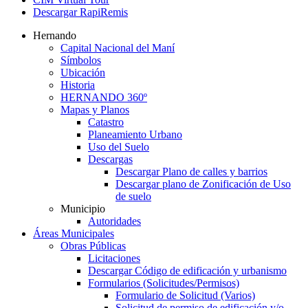
Descargar RapiRemis
Hernando
Capital Nacional del Maní
Símbolos
Ubicación
Historia
HERNANDO 360º
Mapas y Planos
Catastro
Planeamiento Urbano
Uso del Suelo
Descargas
Descargar Plano de calles y barrios
Descargar plano de Zonificación de Uso
de suelo
Municipio
Autoridades
Áreas Municipales
Obras Públicas
Licitaciones
Descargar Código de edificación y urbanismo
Formularios (Solicitudes/Permisos)
Formulario de Solicitud (Varios)
Solicitud de permiso de edificación y/o