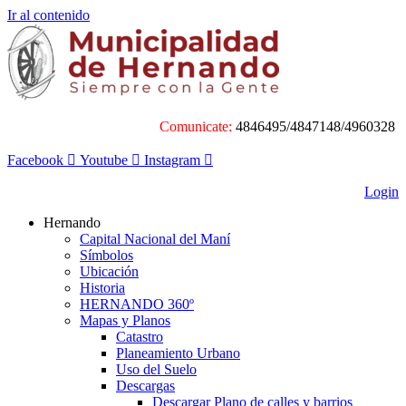
Ir al contenido
Comunicate:
4846495/4847148/4960328
Facebook
Youtube
Instagram
Login
Hernando
Capital Nacional del Maní
Símbolos
Ubicación
Historia
HERNANDO 360º
Mapas y Planos
Catastro
Planeamiento Urbano
Uso del Suelo
Descargas
Descargar Plano de calles y barrios