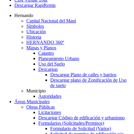
Descargar RapiRemis
Hernando
Capital Nacional del Maní
Símbolos
Ubicación
Historia
HERNANDO 360º
Mapas y Planos
Catastro
Planeamiento Urbano
Uso del Suelo
Descargas
Descargar Plano de calles y barrios
Descargar plano de Zonificación de Uso
de suelo
Municipio
Autoridades
Áreas Municipales
Obras Públicas
Licitaciones
Descargar Código de edificación y urbanismo
Formularios (Solicitudes/Permisos)
Formulario de Solicitud (Varios)
Solicitud de permiso de edificación y/o