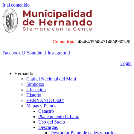
Ir al contenido
Comunicate:
4846495/4847148/4960328
Facebook
Youtube
Instagram
Login
Hernando
Capital Nacional del Maní
Símbolos
Ubicación
Historia
HERNANDO 360º
Mapas y Planos
Catastro
Planeamiento Urbano
Uso del Suelo
Descargas
Descargar Plano de calles y barrios