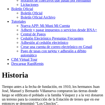
Horarios de colectivos que pasan por Hernando
Licitaciones
Boletín Oficial
Boletín Oficial
Boletín Oficial Archivo
Tutoriales
Nueva APP: Mi Muni Mi Cuenta
Adherir y pagar impuestos o servicios desde BNA+
Central de Pagos
Cedulón Electrónico Preguntas Frecuentes
Adhesión al cedulón electrónico
Crear una cuenta de correo electrónico en Gmail
Pago de tasas con tarjeta y adhesión a débito
automático
CIM Virtual Tour
Descargar RapiRemis
Historia
Tiempo antes a la fecha de fundación, en 1910, los hermanos Juan
José, Manuel y Bernardo Villanueva compraron las tierras donde
luego se edificara el poblado a la familia Vásquez y a la vez donaron
un terreno para la construcción de la Estación de trenes que en ese
entonces se denominó “Los Choclos”.