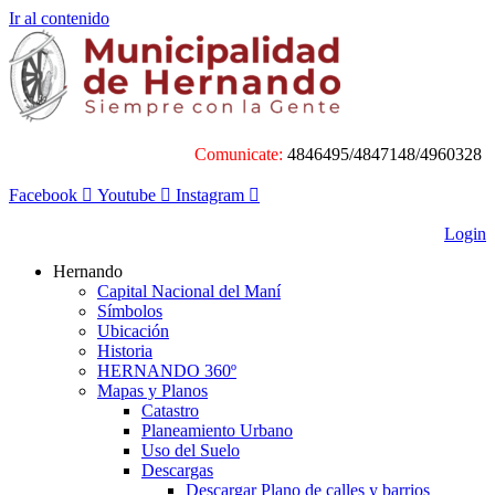
Ir al contenido
Comunicate:
4846495/4847148/4960328
Facebook
Youtube
Instagram
Login
Hernando
Capital Nacional del Maní
Símbolos
Ubicación
Historia
HERNANDO 360º
Mapas y Planos
Catastro
Planeamiento Urbano
Uso del Suelo
Descargas
Descargar Plano de calles y barrios