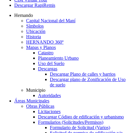
Descargar RapiRemis
Hernando
Capital Nacional del Maní
Símbolos
Ubicación
Historia
HERNANDO 360º
Mapas y Planos
Catastro
Planeamiento Urbano
Uso del Suelo
Descargas
Descargar Plano de calles y barrios
Descargar plano de Zonificación de Uso
de suelo
Municipio
Autoridades
Áreas Municipales
Obras Públicas
Licitaciones
Descargar Código de edificación y urbanismo
Formularios (Solicitudes/Permisos)
Formulario de Solicitud (Varios)
Solicitud de permiso de edificación y/o