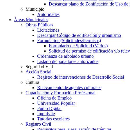
Descargar plano de Zonificación de Uso de 
Municipio
Autoridades
Áreas Municipales
Obras Públicas
Licitaciones
Descargar Código de edificación y urbanismo
Formularios (Solicitudes/Permisos)
Formulario de Solicitud (Varios)
Solicitud de permiso de edificación y/o rel
Ordenanza de arbolado urbano
Listado de podadores autorizados
Seguridad Vial
Acción Social
Registro de intervenciones de Desarrollo Social
Cultura
Relevamiento de agentes culturales
Capacitación y Formación Profesional
Oficina de Empleo
Universidad Popular
Punto Digital
Impulsate
Tutorías escolares
Registro Civil
Requisitos para la realización de trámites