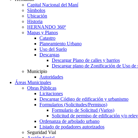
Capital Nacional del Maní
Símbolos
Ubicación
Historia
HERNANDO 360º
Mapas y Planos
Catastro
Planeamiento Urbano
Uso del Suelo
Descargas
Descargar Plano de calles y barrios
Descargar plano de Zonificación de Uso de 
Municipio
Autoridades
Áreas Municipales
Obras Públicas
Licitaciones
Descargar Código de edificación y urbanismo
Formularios (Solicitudes/Permisos)
Formulario de Solicitud (Varios)
Solicitud de permiso de edificación y/o rel
Ordenanza de arbolado urbano
Listado de podadores autorizados
Seguridad Vial
Acción Social