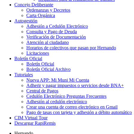
Concejo Deliberante
Ordenanzas y Decretos
Carta Orgánica
Autogestión
Adhesión a Cedulón Electrónico
Consulta y Pago de Deuda
Verificación de Documentación
Atención al ciudadano
Horarios de colectivos que pasan por Hernando
Licitaciones
Boletín Oficial
Boletín Oficial
Boletín Oficial Archivo
Tutoriales
Nueva APP: Mi Muni Mi Cuenta
Adherir y pagar impuestos o servicios desde BNA+
Central de Pagos
Cedulón Electrónico Preguntas Frecuentes
Adhesión al cedulón electrónico
Crear una cuenta de correo electrónico en Gmail
Pago de tasas con tarjeta y adhesión a débito automático
CIM Virtual Tour
Descargar RapiRemis
Hernando