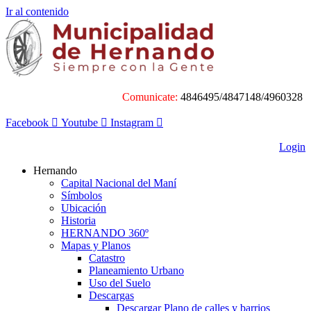
Ir al contenido
Comunicate:
4846495/4847148/4960328
Facebook
Youtube
Instagram
Login
Hernando
Capital Nacional del Maní
Símbolos
Ubicación
Historia
HERNANDO 360º
Mapas y Planos
Catastro
Planeamiento Urbano
Uso del Suelo
Descargas
Descargar Plano de calles y barrios