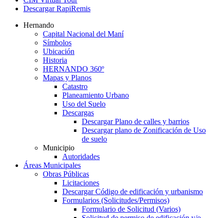
Descargar RapiRemis
Hernando
Capital Nacional del Maní
Símbolos
Ubicación
Historia
HERNANDO 360º
Mapas y Planos
Catastro
Planeamiento Urbano
Uso del Suelo
Descargas
Descargar Plano de calles y barrios
Descargar plano de Zonificación de Uso
de suelo
Municipio
Autoridades
Áreas Municipales
Obras Públicas
Licitaciones
Descargar Código de edificación y urbanismo
Formularios (Solicitudes/Permisos)
Formulario de Solicitud (Varios)
Solicitud de permiso de edificación y/o